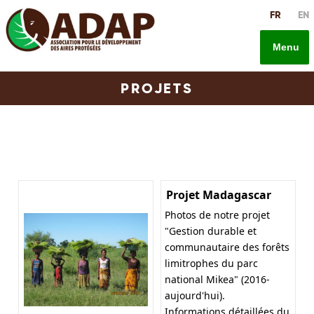
Aller
FR
EN
au
contenu
Menu
principal
PROJETS
Projet Madagascar
Photos de notre projet
"Gestion durable et
communautaire des forêts
limitrophes du parc
national Mikea" (2016-
aujourd'hui).
Informations détaillées du